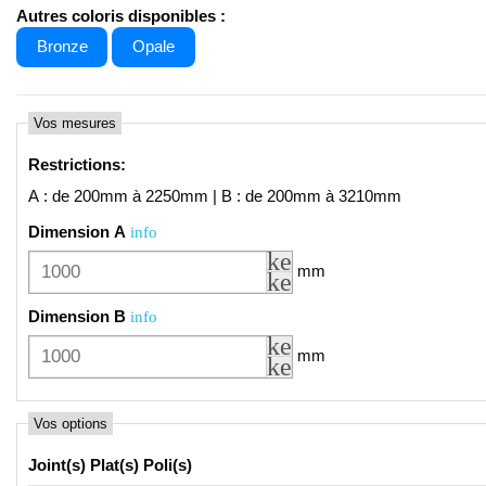
Autres coloris disponibles :
Bronze
Opale
Vos mesures
Restrictions
:
A : de 200mm à 2250mm | B : de 200mm à 3210mm
Dimension A
info
keyboard_arrow_up
mm
keyboard_arrow_do
Dimension B
info
keyboard_arrow_up
mm
keyboard_arrow_do
Vos options
Joint(s) Plat(s) Poli(s)