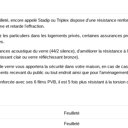
uilleté, encore appelé Stadip ou Triplex dispose d'une résistance ren
me et retarde l'effraction.
les particuliers dans les logements privés, certaines assurances pr
es.
mances acoustique du verre (44/2 silence), d'améliorer la résistance à
hissant clair ou verre réfléchissant bronze).
de verre vous apportera la sécurité dans votre maison, en cas de cas
ments recevant du public ou tout endroit ainsi que pour l’aménagemen
rcée avec ses 6 films PVB, il est 5 fois plus résistant à la torsion 
Feuilleté
Feuilleté