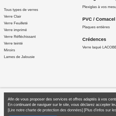
Plexiglas à vos mes
Tous types de verres
Verre Clair
PVC / Comacel
Verre Feuilleté
Plaques entières
Verre imprimé
Verre Réfléchissant
Crédences
Verre teinté
Verre laqué LACOBE
Miroirs
Lames de Jalousie
Antilles Miroiterie © 2021 - Tous droits réservés -
Mentions légales
Afin de vous proposer des services et offres adaptés à vos centr
En continuant de naviguer sur le site, vous déclarez accepter leu
Ce projet est cofinancé par le Fonds 
[Lire notre charte de protection des données]
[Plus d'infos sur le