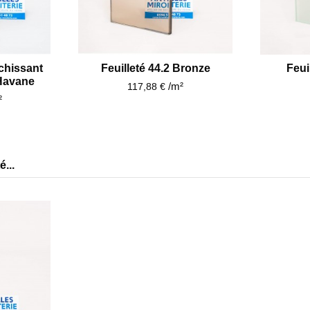
echissant
Feuilleté 44.2 Bronze
Feui
 Havane
/m²
117,88 €
²
...