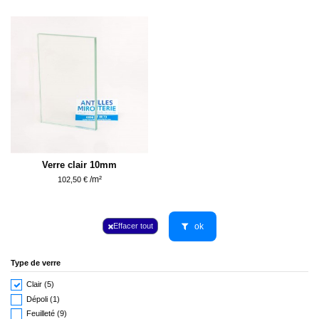
Verre clair 10mm
/m²
102,50 €
ok
Effacer tout
Type de verre
Clair
(5)
Dépoli
(1)
Feuilleté
(9)