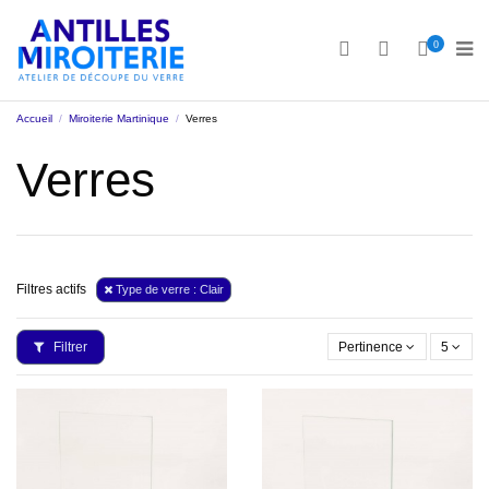
0
Accueil
Miroiterie Martinique
Verres
Verres
Filtres actifs
Type de verre : Clair
Filtrer
Pertinence
5