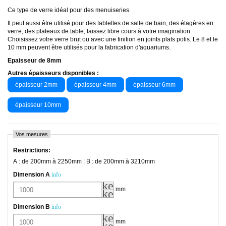
Ce type de verre idéal pour des menuiseries.
Il peut aussi être utilisé pour des tablettes de salle de bain, des étagères en
verre, des plateaux de table, laissez libre cours à votre imagination.
Choisissez votre verre brut ou avec une finition en joints plats polis. Le 8 et le
10 mm peuvent être utilisés pour la fabrication d'aquariums.
Epaisseur de 8mm
Autres épaisseurs disponibles :
épaisseur 2mm
épaisseur 4mm
épaisseur 6mm
épaisseur 10mm
Vos mesures
Restrictions
:
A : de 200mm à 2250mm | B : de 200mm à 3210mm
Dimension A
info
keyboard_arrow_up
mm
keyboard_arrow_down
Dimension B
info
keyboard_arrow_up
mm
keyboard_arrow_down