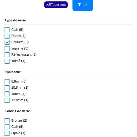
ok
Effacer tout
Type de verre
Clair
(5)
Dépoli
(1)
Feuilleté
(9)
Imprimé
(3)
Réfléchissant
(2)
Teinté
(1)
Epaisseur
8.8mm
(6)
10.8mm
(1)
10mm
(1)
12.8mm
(1)
Coloris de verre
Bronze
(2)
Clair
(6)
Opale
(1)