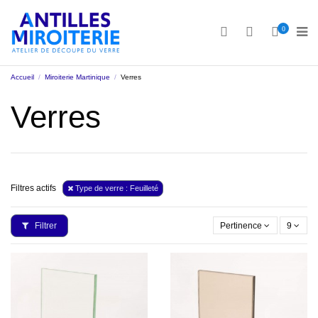
0
Accueil
Miroiterie Martinique
Verres
Verres
Filtres actifs
Type de verre : Feuilleté
Filtrer
Pertinence
9