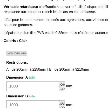
Véritable retardateur d'effraction
, ce verre feuilleté dispose de f
résistance aux chocs et retenir les éclats en cas de casse.
Idéal pour les commerces exposés aux agressions, aux vitrines 
hauts de gammes.
L'épaisseur d'un film PVB est de 0.38mm mais n'altère en aucun c
Coloris : Clair
Vos mesures
Restrictions
:
A : de 200mm à 2250mm | B : de 200mm à 3210mm
Dimension A
info
keyboard_arrow_up
mm
keyboard_arrow_do
Dimension B
info
keyboard_arrow_up
mm
keyboard_arrow_do