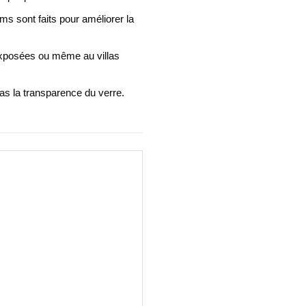
ilms sont faits pour améliorer la
exposées ou même au villas
as la transparence du verre.
wn
wn