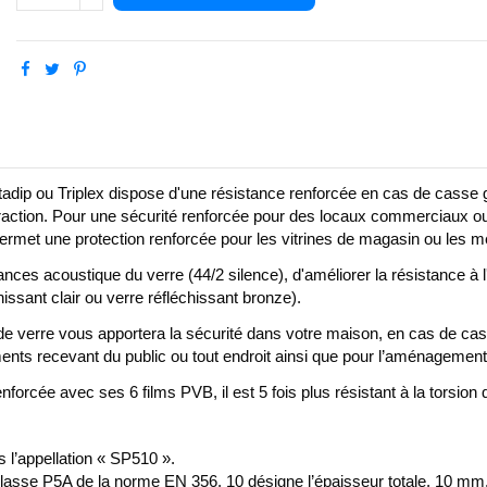
é Stadip ou Triplex dispose d'une résistance renforcée en cas de casse
l'effraction. Pour une sécurité renforcée pour des locaux commerciaux o
rmet une protection renforcée pour les vitrines de magasin ou les m
mances acoustique du verre (44/2 silence), d'améliorer la résistance à
hissant clair ou verre réfléchissant bronze).
de verre vous apportera la sécurité dans votre maison, en cas de cas
ments recevant du public ou tout endroit ainsi que pour l’aménagemen
rcée avec ses 6 films PVB, il est 5 fois plus résistant à la torsion 
 l’appellation « SP510 ».
a classe P5A de la norme EN 356. 10 désigne l’épaisseur totale, 10 mm