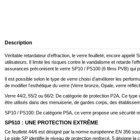
Description
Véritable retardateur d'effraction, le verre feuilleté, encore appel
utilisateurs. Il limite les risques contre le vandalisme et retarde 
assurances préconisent le verre SP10 / PS100 (6 films PVB) qui pe
Il est possible selon le type de verre choisi d'améliorer les perfor
de modifier l'esthétique du verre (Verre bronze, Opale, verre réfléc
Verre 44/2, 55/2 ou 66/2: De catégorie de protection P2A, Ce type 
être utilisés dans des menuiserie, de gardes corps, des établisse
SP10 / PS100: De catégorie P5A, ce verre propose une sécurité renfo
SP510 : UNE PROTECTION EXTRÊME
Ce feuilleté 44/6 est désigné par la norme européenne EN 356 sous
Le sigle SP identifie le niveau de protection renforcé. 5 désigne l