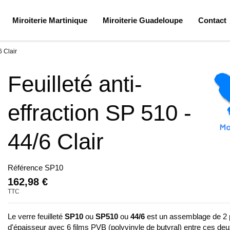
Miroiterie Martinique
Miroiterie Guadeloupe
Contact
6 Clair
Feuilleté anti-
effraction SP 510 -
44/6 Clair
Référence
SP10
162,98 €
TTC
Le verre feuilleté
SP10
ou
SP510
ou
44/6
est un assemblage de 2 
d'épaisseur avec 6 films PVB (polyvinyle de butyral) entre ces de