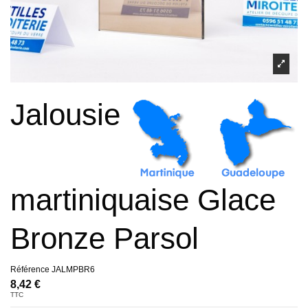
Jalousie
martiniquaise Glace
Bronze Parsol
Référence
JALMPBR6
8,42 €
TTC