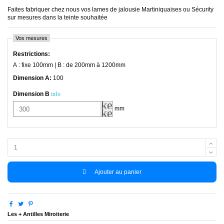
Faites fabriquer chez nous vos lames de jalousie Martiniquaises ou Sécurity
sur mesures dans la teinte souhaitée
Vos mesures
Restrictions
:
A : fixe 100mm | B : de 200mm à 1200mm
Dimension A
:
100
Dimension B
info
keyboard_arrow_up
mm
keyboard_arrow_down
Ajouter au panier
Les + Antilles Miroiterie