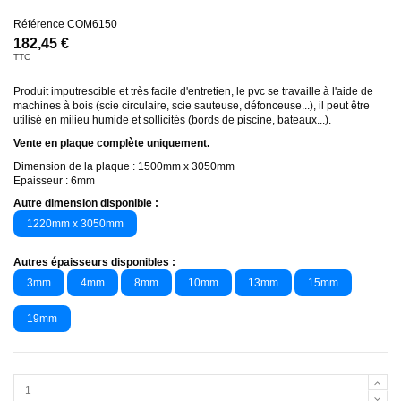
Référence
COM6150
182,45 €
TTC
Produit imputrescible et très facile d'entretien, le pvc se travaille à l'aide de
machines à bois (scie circulaire, scie sauteuse, défonceuse...), il peut être
utilisé en milieu humide et sollicités (bords de piscine, bateaux...).
Vente en plaque complète uniquement.
Dimension de la plaque : 1500mm x 3050mm
Epaisseur : 6mm
Autre dimension disponible :
1220mm x 3050mm
Autres épaisseurs disponibles :
3mm
4mm
8mm
10mm
13mm
15mm
19mm